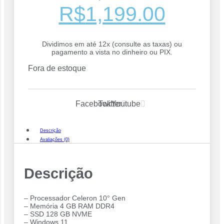
O
O
R$
1,199.00
preço
preço
Dividimos em até 12x (consulte as taxas) ou
pagamento a vista no dinheiro ou PIX.
original
atual
Fora de estoque
era:
é:
R$1,499.00.
R$1,1
Facebook
Twitter
Youtube
Descrição
Avaliações (0)
Descrição
– Processador Celeron 10° Gen
– Memória 4 GB RAM DDR4
– SSD 128 GB NVME
– Windows 11