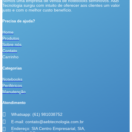
Somos uma empresa de venda de notebooks seminovos. A&B
Tecnologia surgiu com intuito de oferecer aos clientes um valor
justo e com o melhor custo benefício.
Precisa de ajuda?
Home
Produtos
Sobre nós
Contato
Carrinho
Categorias
Notebooks
Periféricos
Manutenção
Atendimento
Whatsapp: (61) 981038752
E-mail: contato@aebtecnologia.com.br
Endereço: SIA Centro Empresarial, SIA,