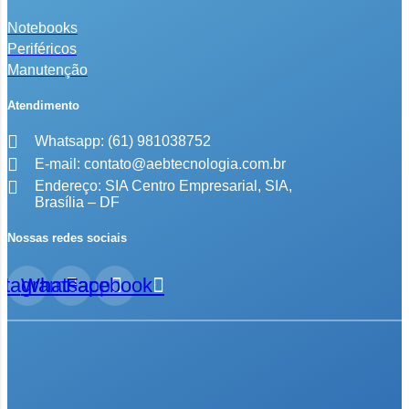
Notebooks
Periféricos
Manutenção
Atendimento
Whatsapp: (61) 981038752
E-mail: contato@aebtecnologia.com.br
Endereço: SIA Centro Empresarial, SIA,
Brasília – DF
Nossas redes sociais
stagram
Whatsapp
Facebook