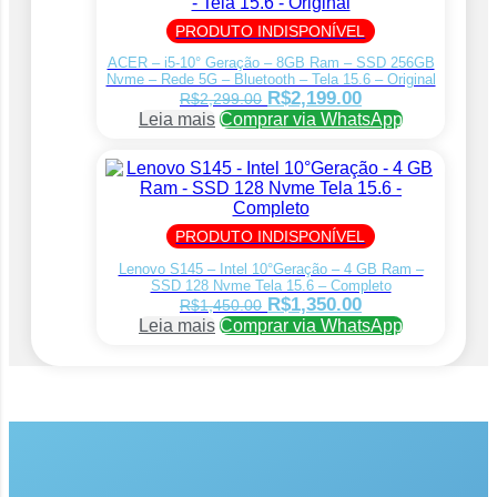
PRODUTO INDISPONÍVEL
ACER – i5-10° Geração – 8GB Ram – SSD 256GB
Nvme – Rede 5G – Bluetooth – Tela 15.6 – Original
O
O
R$
2,199.00
R$
2,299.00
preço
preço
Leia mais
Comprar via WhatsApp
original
atual
era:
é:
R$2,299.00.
R$2,199.00.
PRODUTO INDISPONÍVEL
Lenovo S145 – Intel 10°Geração – 4 GB Ram –
SSD 128 Nvme Tela 15.6 – Completo
O
O
R$
1,350.00
R$
1,450.00
preço
preço
Leia mais
Comprar via WhatsApp
original
atual
era:
é:
R$1,450.00.
R$1,350.00.