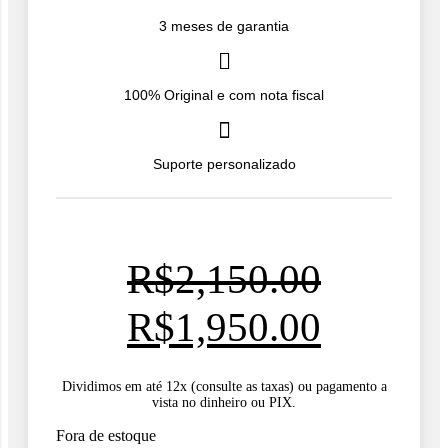
3 meses de garantia
100% Original e com nota fiscal
Suporte personalizado
R$
2,150.00
O
O
R$
1,950.00
preço
preço
Dividimos em até 12x (consulte as taxas) ou pagamento a
vista no dinheiro ou PIX.
original
atual
Fora de estoque