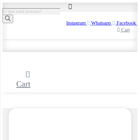
Ir
para
Pesquisar
o
produtos
conteúdo
Instagram
Whatsapp
Facebook
Cart
Cart