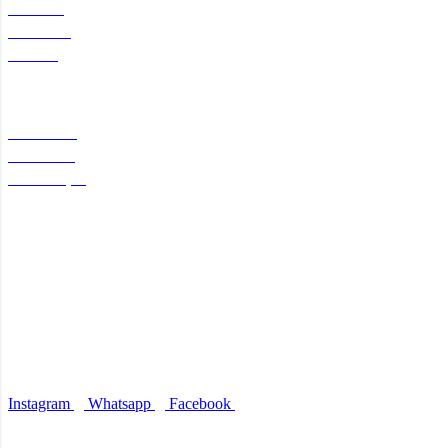
Produtos
Sobre nós
Contato
Categorias
Notebooks
Periféricos
Manutenção
Atendimento
Whatsapp: (61) 981038752
E-mail: contato@aebtecnologia.com.br
Endereço: SIA Centro Empresarial, SIA,
Brasília – DF
Nossas redes sociais
Instagram
Whatsapp
Facebook