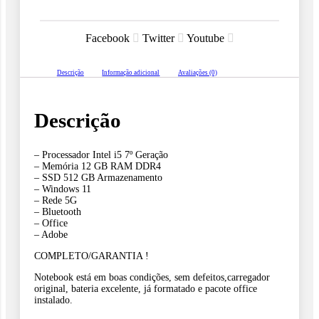
era:
é:
Facebook
Twitter
Youtube
R$2,150.00.
R$1,95
Descrição
Informação adicional
Avaliações (0)
Descrição
– Processador Intel i5 7º Geração
– Memória 12 GB RAM DDR4
– ⁠SSD 512 GB Armazenamento
– Windows 11
– Rede 5G
– Bluetooth
– Office
– Adobe
COMPLETO/GARANTIA !
Notebook está em boas condições, sem defeitos,carregador
original, bateria excelente, já formatado e pacote office
instalado.