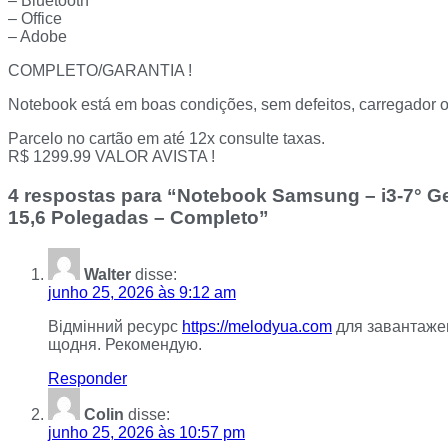
– Bluetooth
– Office
– Adobe
COMPLETO/GARANTIA !
Notebook está em boas condições, sem defeitos, carregador orig
Parcelo no cartão em até 12x consulte taxas.
R$ 1299.99 VALOR AVISTA !
4 respostas para “Notebook Samsung – i3-7°
15,6 Polegadas – Completo”
Walter
disse:
junho 25, 2026 às 9:12 am
Відмінний ресурс
https://melodyua.com
для завантажен
щодня. Рекомендую.
Responder
Colin
disse:
junho 25, 2026 às 10:57 pm