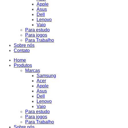
Apple
Asus
Dell
Lenovo
Vaio
Para estudo
Para jogos
Para Trabalho
Sobre nós
Contato
Home
Produtos
Marcas
Samsung
Acer
Apple
Asus
Dell
Lenovo
Vaio
Para estudo
Para jogos
Para Trabalho
Sobre nós