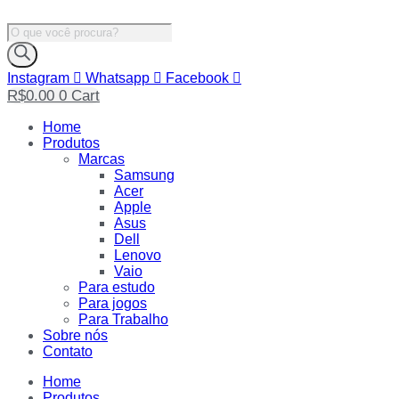
Ir
para
Pesquisar
o
produtos
conteúdo
Instagram
Whatsapp
Facebook
R$
0.00
0
Cart
Home
Produtos
Marcas
Samsung
Acer
Apple
Asus
Dell
Lenovo
Vaio
Para estudo
Para jogos
Para Trabalho
Sobre nós
Contato
Home
Produtos