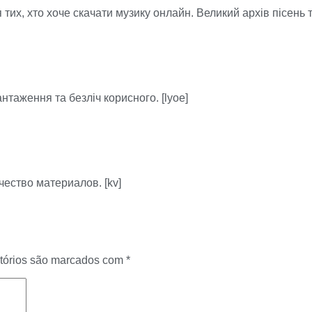
тих, хто хоче скачати музику онлайн. Великий архів пісень 
таження та безліч корисного. [lyoe]
чество материалов. [kv]
tórios são marcados com
*