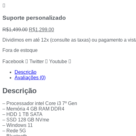
Suporte personalizado
O
O
R$
1,499.00
R$
1,299.00
preço
preço
Dividimos em até 12x (consulte as taxas) ou pagamento a vist
original
atual
era:
é:
Fora de estoque
R$1,499.00.
R$1,299.00.
Facebook
Twitter
Youtube
Descrição
Avaliações (0)
Descrição
– Processador intel Core i3 7º Gen
– Memória 4 GB RAM DDR4
– ⁠HDD 1 TB SATA
– SSD 128 GB NVme
– Windows 11
– Rede 5G