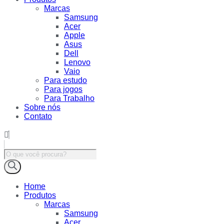
Marcas
Samsung
Acer
Apple
Asus
Dell
Lenovo
Vaio
Para estudo
Para jogos
Para Trabalho
Sobre nós
Contato
Pesquisar
produtos
Home
Produtos
Marcas
Samsung
Acer