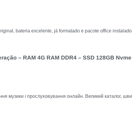
inal, bateria excelente, já formatado e pacote office instalado
 Geração – RAM 4G RAM DDR4 – SSD 128GB Nvme 
ня музики і прослуховування онлайн. Великий каталог, ш