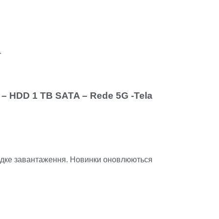
.
– HDD 1 TB SATA – Rede 5G -Tela
видке завантаження. Новинки оновлюються