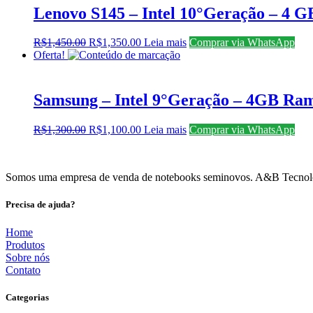
Lenovo S145 – Intel 10°Geração – 4 
O
O
R$
1,450.00
R$
1,350.00
Leia mais
Comprar via WhatsApp
preço
preço
Oferta!
original
atual
era:
é:
R$1,450.00.
R$1,350.00.
Samsung – Intel 9°Geração – 4GB Ram
O
O
R$
1,300.00
R$
1,100.00
Leia mais
Comprar via WhatsApp
preço
preço
original
atual
era:
é:
Somos uma empresa de venda de notebooks seminovos. A&B Tecnologia 
R$1,300.00.
R$1,100.00.
Precisa de ajuda?
Home
Produtos
Sobre nós
Contato
Categorias