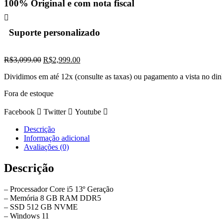
100% Original e com nota fiscal
Suporte personalizado
O
O
R$
3,099.00
R$
2,999.00
preço
preço
Dividimos em até 12x (consulte as taxas) ou pagamento a vista no di
original
atual
era:
é:
Fora de estoque
R$3,099.00.
R$2,999.00.
Facebook
Twitter
Youtube
Descrição
Informação adicional
Avaliações (0)
Descrição
– Processador Core i5 13º Geração
– Memória 8 GB RAM DDR5
– SSD 512 GB NVME
– Windows 11