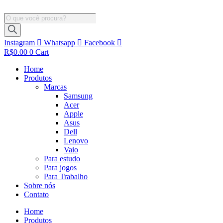
Ir
para
Pesquisar
o
produtos
conteúdo
Instagram
Whatsapp
Facebook
R$
0.00
0
Cart
Home
Produtos
Marcas
Samsung
Acer
Apple
Asus
Dell
Lenovo
Vaio
Para estudo
Para jogos
Para Trabalho
Sobre nós
Contato
Home
Produtos