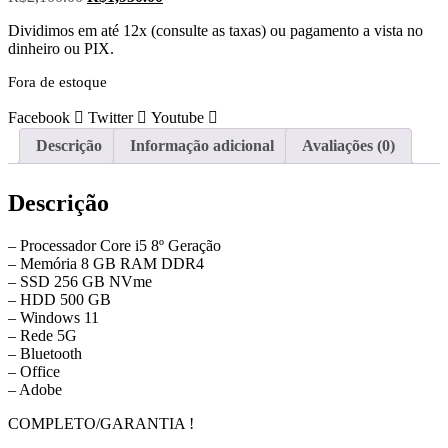
preço
preço
Dividimos em até 12x (consulte as taxas) ou pagamento a vista no
original
atual
dinheiro ou PIX.
era:
é:
R$2,100.00.
R$1,950.00.
Fora de estoque
Facebook
Twitter
Youtube
Descrição
Informação adicional
Avaliações (0)
Descrição
– Processador Core i5 8º Geração
– Memória 8 GB RAM DDR4
– SSD 256 GB NVme
– ⁠HDD 500 GB
– Windows 11
– Rede 5G
– Bluetooth
– Office
– Adobe
COMPLETO/GARANTIA !