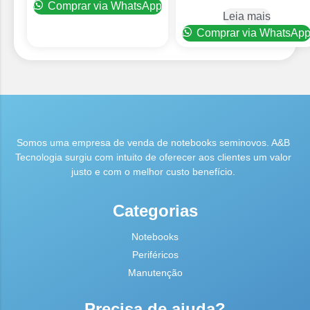
Comprar via WhatsApp
Leia mais
Comprar via WhatsAp
Somos uma empresa de venda de notebooks seminovos. A&B
Tecnologia surgiu com intuito de oferecer aos clientes um valor
justo e com o melhor custo benefício.
Categorias
Notebooks
Periféricos
Manutenção
Precisa de ajuda?