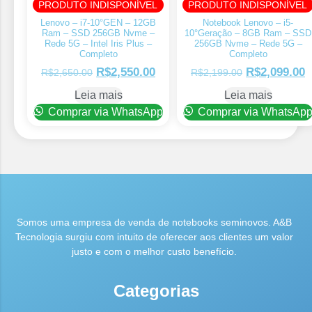
PRODUTO INDISPONÍVEL
PRODUTO INDISPONÍVEL
Lenovo – i7-10°GEN – 12GB
Notebook Lenovo – i5-
Ram – SSD 256GB Nvme –
10°Geração – 8GB Ram – SSD
Rede 5G – Intel Iris Plus –
256GB Nvme – Rede 5G –
Completo
Completo
R$
2,550.00
R$
2,099.00
R$
2,650.00
R$
2,199.00
Leia mais
Leia mais
Comprar via WhatsApp
Comprar via WhatsAp
Somos uma empresa de venda de notebooks seminovos. A&B
Tecnologia surgiu com intuito de oferecer aos clientes um valor
justo e com o melhor custo benefício.
Categorias