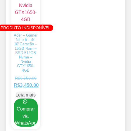
PRODUTO INDISPONÍVEL
Acer – Gamer
Nitro 5 – i5-
10°Geração –
16GB Ram –
SSD 512GB
Nvme –
Nvidia
GTX1650-
4GB
R$
3,550.00
R$
3,450.00
Leia mais
Comprar
via
WhatsApp