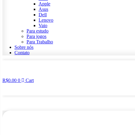
Apple
Asus
Dell
Lenovo
Vaio
Para estudo
Para jogos
Para Trabalho
Sobre nós
Contato
R$
0.00
0
Cart