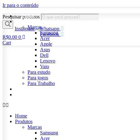
Ir para o conteúdo
Home
Pesquisar produtos
Produtos
Marcas
Instagram
Whatsapp
Samsung
Facebook
R$
0.00
0
Acer
Cart
Apple
Asus
Dell
Lenovo
Vaio
Para estudo
Para jogos
Para Trabalho
Sobre nós
Contato
Home
Produtos
Marcas
Samsung
Acer