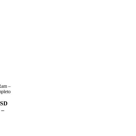
Ram –
pleto
SSD
 –