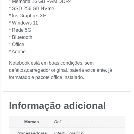
* Memória 16 GB RAM DDR4
* SSD 256 GB NVme
* ⁠Íris Graphics XE
* Windows 11
* Rede 5G
* Bluetooth
* Office
* Adobe
Notebook está em boas condições, sem
defeitos,carregador original, bateria excelente, já
formatado e pacote office instalado.
Informação adicional
Marcas
Dell
Processadores
Intel® Core™ i5