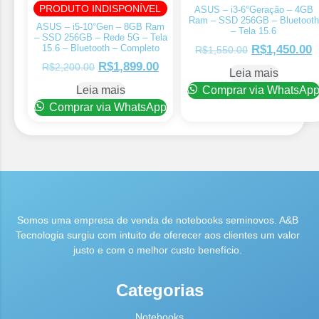
PRODUTO INDISPONÍVEL
ASUS – i3-6°Geração – 4GB
Ram – SSD 256GB – Bluetooth
ASUS – i5-10°Gen – 8GB Ram
– Tela 15.6
– SSD 256GB – Rede 5G – Tela
15.6 – Bluetooth – Completo
R$
1,450.00
R$
1,550.00
R$
1,899.00
R$
2,200.00
Leia mais
Leia mais
Comprar via WhatsAp
Comprar via WhatsApp
Somos uma empresa de venda de notebooks seminovos. A&B
Tecnologia surgiu com intuito de oferecer aos clientes um valor
justo e com o melhor custo benefício.
Categorias
Notebooks