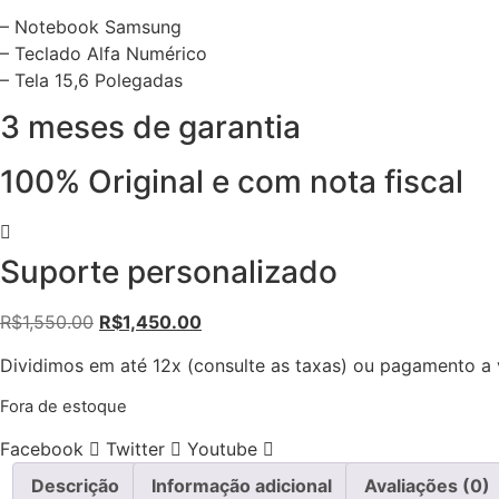
– Notebook Samsung
– Teclado Alfa Numérico
– Tela 15,6 Polegadas
3 meses de garantia
100% Original e com nota fiscal
Suporte personalizado
O
O
R$
1,550.00
R$
1,450.00
preço
preço
Dividimos em até 12x (consulte as taxas) ou pagamento a v
original
atual
era:
é:
Fora de estoque
R$1,550.00.
R$1,450.00.
Facebook
Twitter
Youtube
Descrição
Informação adicional
Avaliações (0)