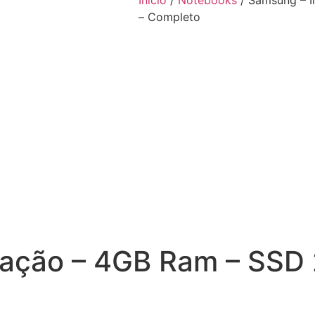
Início
/
Notebooks
/ Samsung – 
– Completo
eração – 4GB Ram – SS