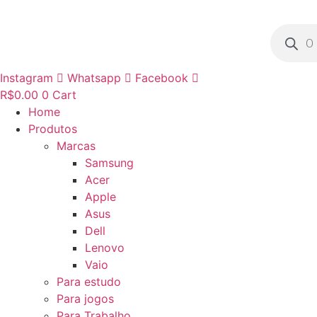
Ir
para
Pesquisa
produto
o
conteúdo
Instagram
Whatsapp
Facebook
R$
0.00
0
Cart
Home
Produtos
Marcas
Samsung
Acer
Apple
Asus
Dell
Lenovo
Vaio
Para estudo
Para jogos
Para Trabalho