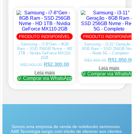
PRODUTO INDISPONÍVEL
PRODUTO INDISPONÍVE
Samsung – i7-8°Gen – 8GB
Samsung – i3-11° Geração –
Ram – SSD 256GB Nvme – HD
8GB Ram – SSD 256GB Nvm
1TB – Nvidia GeForce MX110-
– Rede 5G – Completo
2GB
R$
1,850.00
R$
1,950.00
R$
2,300.00
R$
2,500.00
Leia mais
Leia mais
Comprar via WhatsA
Comprar via WhatsApp
Somos uma empresa de venda de notebooks seminovos.
A&B Tecnologia surgiu com intuito de oferecer aos clientes