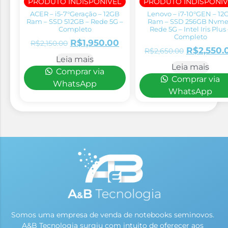
PRODUTO INDISPONÍVEL
PRODUTO INDISPONÍV
ACER – i5-7°Geração – 12GB
Lenovo – i7-10°GEN – 12
Ram – SSD 512GB – Rede 5G –
Ram – SSD 256GB Nvme
Completo
Rede 5G – Intel Iris Plus
Completo
R$
1,950.00
R$
2,150.00
R$
2,550.
R$
2,650.00
Leia mais
Leia mais
Comprar via
Comprar via
WhatsApp
WhatsApp
Somos uma empresa de venda de notebooks seminovos.
A&B Tecnologia surgiu com intuito de oferecer aos