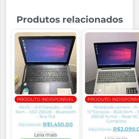
Produtos relacionados
PRODUTO INDISPONÍVEL
PRODUTO INDISPONÍV
ASUS – i3-6°Geração – 4GB
Notebook Lenovo – i5-
Ram – SSD 256GB – Bluetooth
10°Geração – 8GB Ram – 
– Tela 15.6
256GB Nvme – Rede 5G 
Completo
R$
1,450.00
R$
1,550.00
R$
2,099.
R$
2,199.00
Leia mais