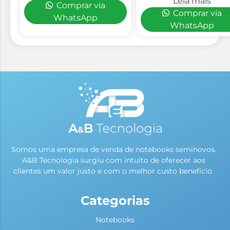
Leia mais
Comprar via
Comprar via
WhatsApp
WhatsApp
Somos uma empresa de venda de notebooks seminovos.
A&B Tecnologia surgiu com intuito de oferecer aos
clientes um valor justo e com o melhor custo benefício.
Categorias
Notebooks