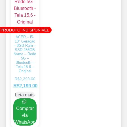
PRODUTO INDISPONÍVEL
ACER – i5-
10° Geração
– 8GB Ram –
SSD 256GB
Nvme – Rede
5G –
Bluetooth –
Tela 15.6 –
Original
R$
2,299.00
R$
2,199.00
Leia mais
Comprar
via
WhatsApp