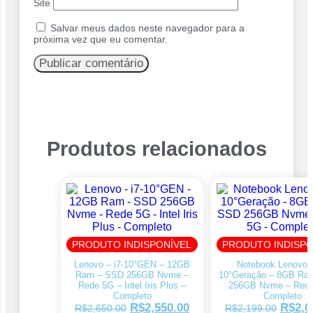
Site
Salvar meus dados neste navegador para a
próxima vez que eu comentar.
Produtos relacionados
PRODUTO INDISPONÍVEL
PRODUTO INDISPO
Lenovo – i7-10°GEN – 12GB
Notebook Lenovo –
Ram – SSD 256GB Nvme –
10°Geração – 8GB Ra
Rede 5G – Intel Iris Plus –
256GB Nvme – Rede
Completo
Completo
R$
2,550.00
R$
2,0
R$
2,650.00
R$
2,199.00