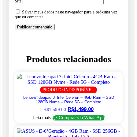
Site
Salvar meus dados neste navegador para a próxima vez
que eu comentar.
Produtos relacionados
PRODUTO INDISPONÍVEL
Lenovo Ideapad 3i Intel Celeron – 4GB Ram – SSD
128GB Nvme – Rede 5G – Completo
O
O
R$
1,499.00
R$
1,599.00
preço
preço
Leia mais
Comprar via WhatsApp
original
atual
era:
é:
R$1,599.00.
R$1,499.00.