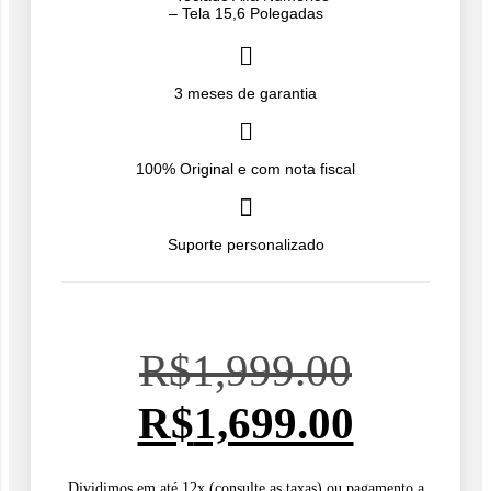
– Tela 15,6 Polegadas
3 meses de garantia
100% Original e com nota fiscal
Suporte personalizado
O
R$
1,999.00
preço
O
R$
1,699.00
original
preço
Dividimos em até 12x (consulte as taxas) ou pagamento a