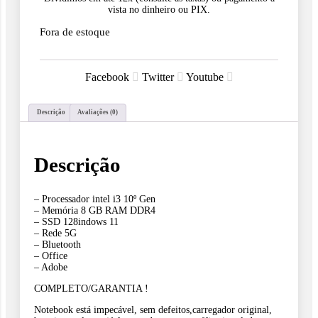
vista no dinheiro ou PIX.
era:
atual
Fora de estoque
R$1,99
é:
Facebook
Twitter
Youtube
R$1,69
Descrição
Avaliações (0)
Descrição
– Processador intel i3 10º Gen
– Memória 8 GB RAM DDR4
– SSD 128indows 11
– Rede 5G
– Bluetooth
– Office
– Adobe
COMPLETO/GARANTIA !
Notebook está impecável, sem defeitos,carregador original,