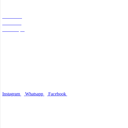
Categorias
Notebooks
Periféricos
Manutenção
Atendimento
Whatsapp: (61) 981038752
E-mail: contato@aebtecnologia.com.br
Endereço: SIA Centro Empresarial, SIA,
Brasília – DF
Nossas redes sociais
Instagram
Whatsapp
Facebook
© 2023 Sam Art's Designer - Todos os direitos reservados.