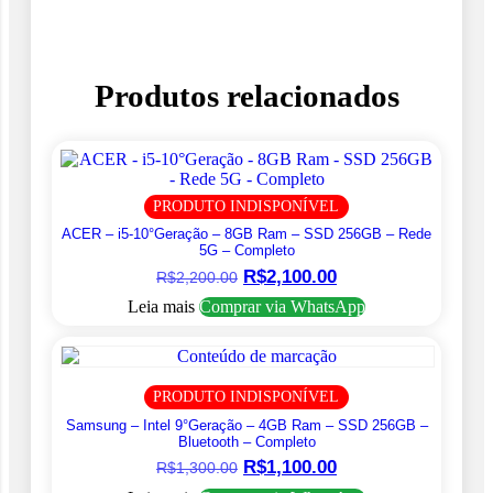
Produtos relacionados
PRODUTO INDISPONÍVEL
ACER – i5-10°Geração – 8GB Ram – SSD 256GB – Rede
5G – Completo
O
O
R$
2,100.00
R$
2,200.00
preço
preço
Leia mais
Comprar via WhatsApp
original
atual
era:
é:
R$2,200.00.
R$2,100.00.
PRODUTO INDISPONÍVEL
Samsung – Intel 9°Geração – 4GB Ram – SSD 256GB –
Bluetooth – Completo
O
O
R$
1,100.00
R$
1,300.00
preço
preço