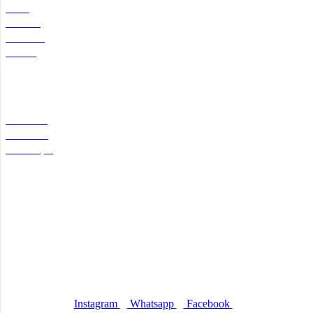
Home
Produtos
Sobre nós
Contato
Carrinho
Categorias
Notebooks
Periféricos
Manutenção
Atendimento
Whatsapp: (61) 981038752
E-mail: contato@aebtecnologia.com.br
Endereço: SIA Centro Empresarial, SIA,
Brasília – DF
Nossas redes sociais
Instagram
Whatsapp
Facebook