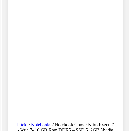
Início
/
Notebooks
/ Notebook Gamer Nitro Ryzen 7
-Série 7- 16 GB Ram DDR5 – SSD 512GB Nvidia