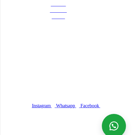
Produtos
Sobre nós
Contato
Carrinho
Atendimento
Whatsapp: (61) 981038752
E-mail: contato@aebtecnologia.com.br
Endereço: SIA Centro Empresarial, SIA, Brasília – DF
Nossas redes sociais
Instagram
Whatsapp
Facebook
© 2023 Sam Art's Designer - Todos os direitos reservados.