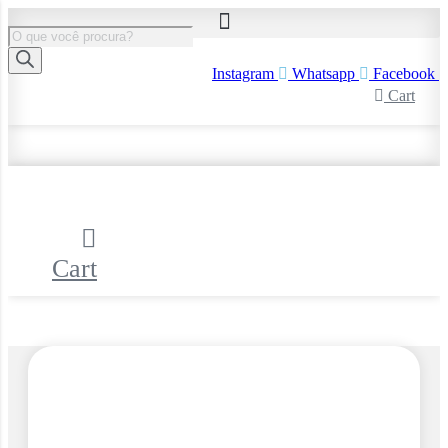
Ir
para
Pesquisar
o
produtos
conteúdo
Instagram
Whatsapp
Facebook
Cart
Cart