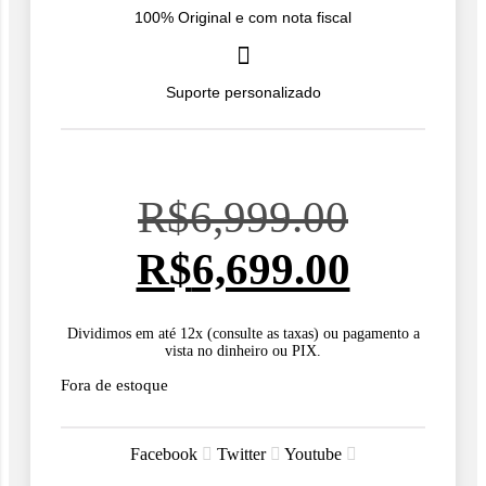
100% Original e com nota fiscal
Suporte personalizado
O
R$
6,999.00
preço
O
R$
6,699.00
original
preço
Dividimos em até 12x (consulte as taxas) ou pagamento a
vista no dinheiro ou PIX.
era:
atual
Fora de estoque
R$6,99
é:
Facebook
Twitter
Youtube
R$6,69