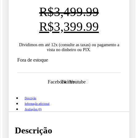
R$
3,499.99
O
O
R$
3,399.99
preço
preço
Dividimos em até 12x (consulte as taxas) ou pagamento a
vista no dinheiro ou PIX.
original
atual
Fora de estoque
era:
é:
R$3,499.99.
R$3,39
Facebook
Twitter
Youtube
Descrição
Informação adicional
Avaliações (0)
Descrição