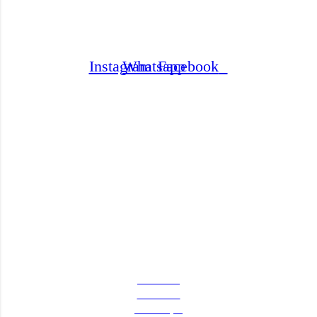
Brasília – DF
Nossas redes sociais
Instagram
Whatsapp
Facebook
© 2023 Sam Art's Designer - Todos os direitos reservados.
Somos uma empresa de venda de notebooks seminovos. A&B Tecnologia
surgiu com intuito de oferecer aos clientes um valor justo e com o melhor
custo benefício.
Categorias
Notebooks
Periféricos
Manutenção