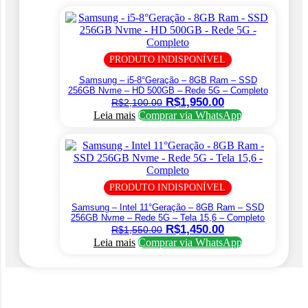
PRODUTO INDISPONÍVEL
Samsung – i5-8°Geração – 8GB Ram – SSD
256GB Nvme – HD 500GB – Rede 5G – Completo
O
O
R$
1,950.00
R$
2,100.00
preço
preço
Leia mais
Comprar via WhatsApp
original
atual
era:
é:
R$2,100.00.
R$1,950.00.
PRODUTO INDISPONÍVEL
Samsung – Intel 11°Geração – 8GB Ram – SSD
256GB Nvme – Rede 5G – Tela 15,6 – Completo
O
O
R$
1,450.00
R$
1,550.00
preço
preço
Leia mais
Comprar via WhatsApp
original
atual
era:
é:
R$1,550.00.
R$1,450.00.