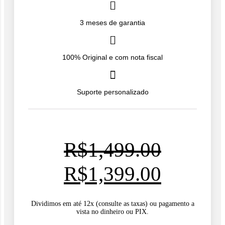
3 meses de garantia
100% Original e com nota fiscal
Suporte personalizado
R$
1,499.00
O
O
R$
1,399.00
preço
preço
Dividimos em até 12x (consulte as taxas) ou pagamento a
vista no dinheiro ou PIX.
original
atual