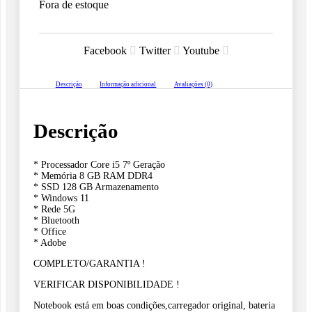
Fora de estoque
era:
é:
Facebook
Twitter
Youtube
R$1,499.00.
R$1,39
Descrição
Informação adicional
Avaliações (0)
Descrição
* Processador Core i5 7º Geração
* Memória 8 GB RAM DDR4
* SSD 128 GB Armazenamento
* Windows 11
* Rede 5G
* Bluetooth
* Office
* Adobe
COMPLETO/GARANTIA !
VERIFICAR DISPONIBILIDADE !
Notebook está em boas condições,carregador original, bateria