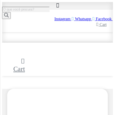
Ir
para
Pesquisar
o
produtos
conteúdo
Instagram
Whatsapp
Facebook
Cart
Cart