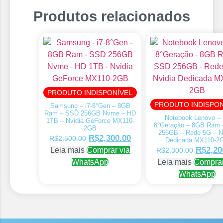
Produtos relacionados
PRODUTO INDISPONÍVEL
PRODUTO INDISPON
Samsung – i7-8°Gen – 8GB
Ram – SSD 256GB Nvme – HD
Notebook Lenovo – 
1TB – Nvidia GeForce MX110-
8°Geração – 8GB Ram
2GB
256GB – Rede 5G – N
R$
2,300.00
R$
2,500.00
Dedicada MX110-2
R$
2,20
Leia mais
Comprar via
R$
2,300.00
WhatsApp
Leia mais
Comprar
WhatsApp