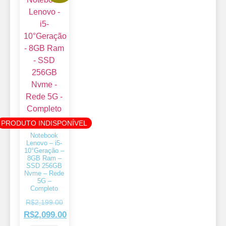
PRODUTO INDISPONÍVEL
Notebook
Lenovo – i5-
10°Geração –
8GB Ram –
SSD 256GB
Nvme – Rede
5G –
Completo
R$
2,199.00
R$
2,099.00