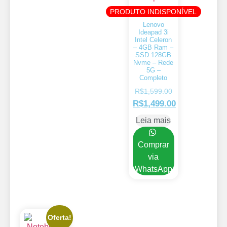
PRODUTO INDISPONÍVEL
Lenovo
Ideapad 3i
Intel Celeron
– 4GB Ram –
SSD 128GB
Nvme – Rede
5G –
Completo
R$
1,599.00
R$
1,499.00
Leia mais
Comprar
via
WhatsApp
Oferta!