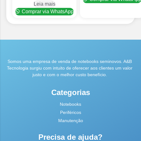
Leia mais
Comprar via WhatsApp
Somos uma empresa de venda de notebooks seminovos. A&B
Tecnologia surgiu com intuito de oferecer aos clientes um valor
justo e com o melhor custo benefício.
Categorias
Notebooks
Periféricos
Manutenção
Precisa de ajuda?