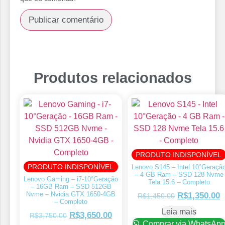
Produtos relacionados
PRODUTO INDISPONÍVEL
PRODUTO INDISPONÍVEL
Lenovo S145 – Intel 10°Geraçã
– 4 GB Ram – SSD 128 Nvme
Lenovo Gaming – i7-10°Geração
Tela 15.6 – Completo
– 16GB Ram – SSD 512GB
Nvme – Nvidia GTX 1650-4GB
R$
1,350.00
R$
1,450.00
– Completo
Leia mais
R$
3,650.00
R$
3,750.00
Comprar via WhatsAp