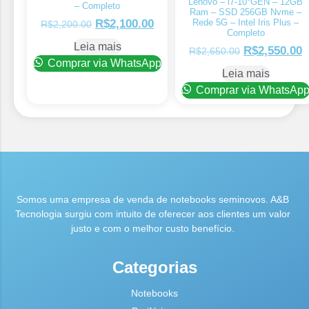
Lenovo – i7-10°GEN – 12GB
– Completo
Ram – SSD 256GB Nvme –
Rede 5G – Intel Iris Plus –
R$
2,100.00
R$
2,200.00
Completo
Leia mais
R$
2,550.00
R$
2,650.00
Comprar via WhatsApp
Leia mais
Comprar via WhatsAp
Somos uma empresa de venda de notebooks seminovos. A&B
Tecnologia surgiu com intuito de oferecer aos clientes um valor
justo e com o melhor custo benefício.
Categorias
Notebooks