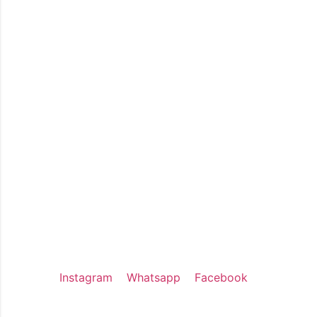
Contato
Carrinho
Categorias
Notebooks
Periféricos
Manutenção
Atendimento
Whatsapp: (61) 981038752
E-mail: contato@aebtecnologia.com.br
Endereço: SIA Centro Empresarial, SIA,
Brasília – DF
Nossas redes sociais
Instagram
Whatsapp
Facebook