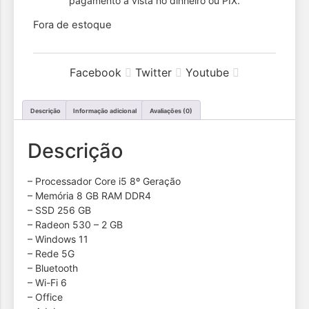
pagamento a vista no dinheiro ou PIX.
Fora de estoque
era:
atual
R$2,1
é:
Facebook
Twitter
Youtube
R$2,
Descrição
Informação adicional
Avaliações (0)
Descrição
– Processador Core i5 8º Geração
– Memória 8 GB RAM DDR4
– ⁠SSD 256 GB
– Radeon 530 – 2 GB
– Windows 11
– Rede 5G
– Bluetooth
– ⁠Wi-Fi 6
– Office