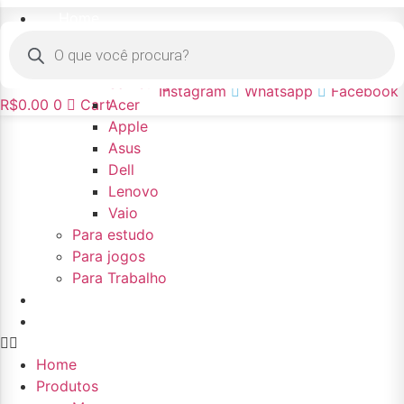
Ir
Home
para
Pesquisar
Produtos
produtos
o
Marcas
conteúdo
Samsung
Instagram
Whatsapp
Facebook
R$
0.00
0
Cart
Acer
Apple
Asus
Dell
Lenovo
Vaio
Para estudo
Para jogos
Para Trabalho
Sobre nós
Contato
Home
Produtos