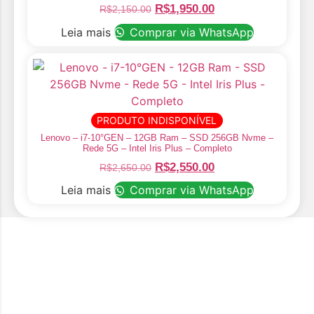
O
O
R$
1,950.00
R$
2,150.00
preço
preço
Leia mais
Comprar via WhatsApp
original
atual
era:
é:
R$2,150.00.
R$1,950.00.
PRODUTO INDISPONÍVEL
Lenovo – i7-10°GEN – 12GB Ram – SSD 256GB Nvme –
Rede 5G – Intel Iris Plus – Completo
O
O
R$
2,550.00
R$
2,650.00
preço
preço
Leia mais
Comprar via WhatsApp
original
atual
era:
é:
R$2,650.00.
R$2,550.00.
Somos uma empresa de venda de notebooks
seminovos. A&B Tecnologia surgiu com intuito de
oferecer aos clientes um valor justo e com o melhor