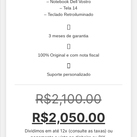
– Notebook Dell Vostro
– Tela 14
– ⁠Teclado Retroiluminado
3 meses de garantia
100% Original e com nota fiscal
Suporte personalizado
O
R$
2,100.00
preço
O
R$
2,050.00
Dividimos em até 12x (consulte as taxas) ou
origin
preç