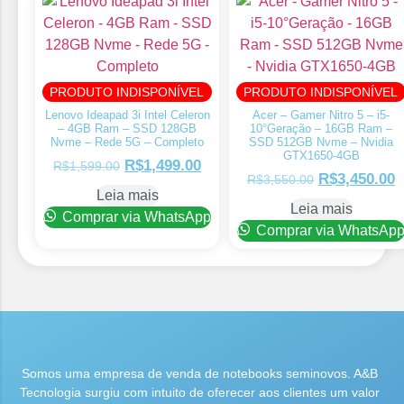
PRODUTO INDISPONÍVEL
PRODUTO INDISPONÍVEL
Lenovo Ideapad 3i Intel Celeron
Acer – Gamer Nitro 5 – i5-
– 4GB Ram – SSD 128GB
10°Geração – 16GB Ram –
Nvme – Rede 5G – Completo
SSD 512GB Nvme – Nvidia
GTX1650-4GB
R$
1,499.00
R$
1,599.00
R$
3,450.00
R$
3,550.00
Leia mais
Leia mais
Comprar via WhatsApp
Comprar via WhatsAp
Somos uma empresa de venda de notebooks seminovos. A&B
Tecnologia surgiu com intuito de oferecer aos clientes um valor