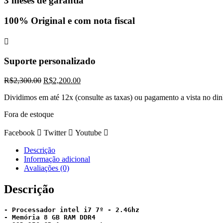
3 meses de garantia
100% Original e com nota fiscal
Suporte personalizado
O
O
R$
2,300.00
R$
2,200.00
preço
preço
Dividimos em até 12x (consulte as taxas) ou pagamento a vista no di
original
atual
era:
é:
Fora de estoque
R$2,300.00.
R$2,200.00.
Facebook
Twitter
Youtube
Descrição
Informação adicional
Avaliações (0)
Descrição
- Processador intel i7 7º - 2.4Ghz
- Memória 8 GB RAM DDR4