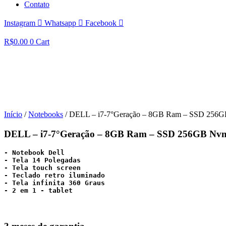
Contato
Instagram
Whatsapp
Facebook
R$
0.00
0
Cart
Início
/
Notebooks
/ DELL – i7-7°Geração – 8GB Ram – SSD 256GB
DELL – i7-7°Geração – 8GB Ram – SSD 256GB Nvme 
- Notebook Dell 
- Tela 14 Polegadas
- ⁠Tela touch screen
- ⁠Teclado retro iluminado 
- ⁠Tela infinita 360 Graus 
- ⁠2 em 1 - tablet