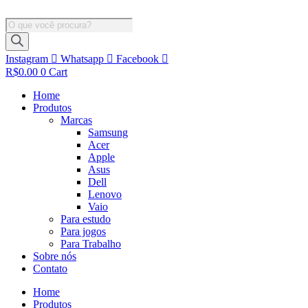
Ir
para
Pesquisar
o
produtos
conteúdo
Instagram
Whatsapp
Facebook
R$
0.00
0
Cart
Home
Produtos
Marcas
Samsung
Acer
Apple
Asus
Dell
Lenovo
Vaio
Para estudo
Para jogos
Para Trabalho
Sobre nós
Contato
Home
Produtos