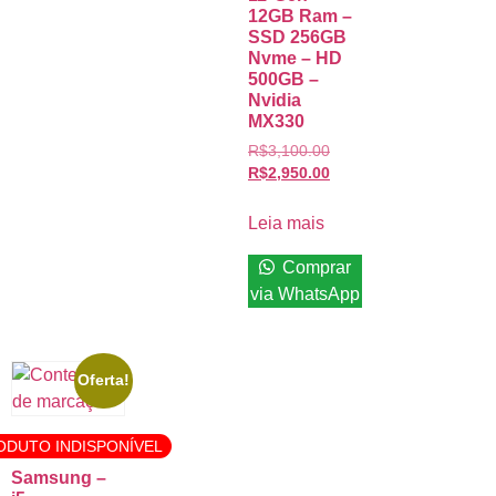
12GB Ram –
SSD 256GB
Nvme – HD
500GB –
Nvidia
MX330
R$
3,100.00
R$
2,950.00
Leia mais
Comprar
via WhatsApp
Oferta!
ODUTO INDISPONÍVEL
Samsung –