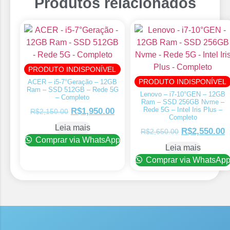
Produtos relacionados
PRODUTO INDISPONÍVEL
PRODUTO INDISPONÍVEL
ACER – i5-7°Geração – 12GB
Ram – SSD 512GB – Rede 5G
Lenovo – i7-10°GEN – 12GB
– Completo
Ram – SSD 256GB Nvme –
Rede 5G – Intel Iris Plus –
R$
1,950.00
R$
2,150.00
Completo
Leia mais
R$
2,550.00
R$
2,650.00
Comprar via WhatsApp
Leia mais
Comprar via WhatsAp