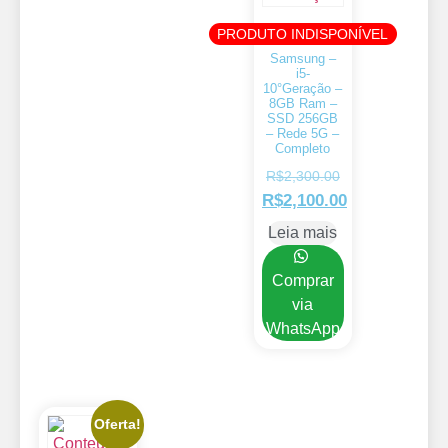
PRODUTO INDISPONÍVEL
Samsung –
i5-
10°Geração –
8GB Ram –
SSD 256GB
– Rede 5G –
Completo
R$
2,300.00
R$
2,100.00
Leia mais
Comprar
via
WhatsApp
Oferta!