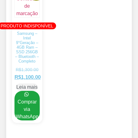
PRODUTO INDISPONÍVEL
Samsung –
Intel
9°Geração –
4GB Ram –
SSD 256GB
– Bluetooth –
Completo
R$
1,300.00
R$
1,100.00
Leia mais
Comprar
via
WhatsApp