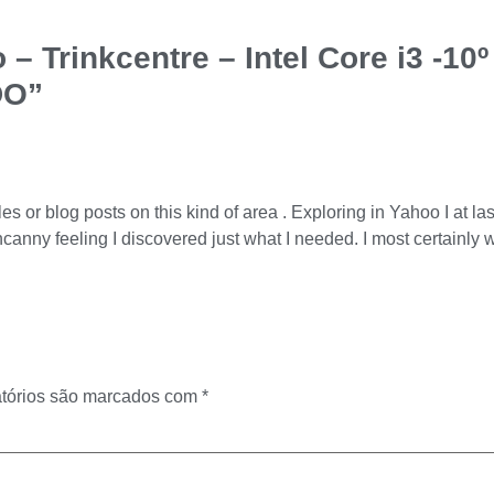
 Trinkcentre – Intel Core i3 -1
DO”
rticles or blog posts on this kind of area . Exploring in Yahoo I at
canny feeling I discovered just what I needed. I most certainly wi
tórios são marcados com
*