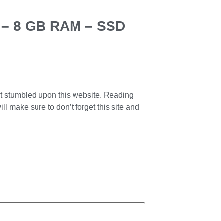
0º – 8 GB RAM – SSD
 last stumbled upon this website. Reading
ll make sure to don’t forget this site and