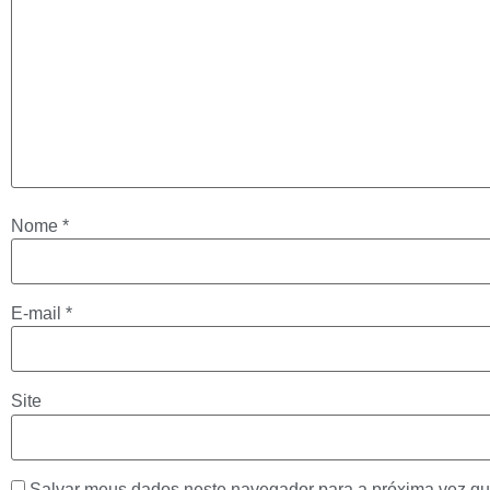
Nome
*
E-mail
*
Site
Salvar meus dados neste navegador para a próxima vez qu