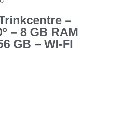
DO
rinkcentre –
10º – 8 GB RAM
6 GB – WI-FI