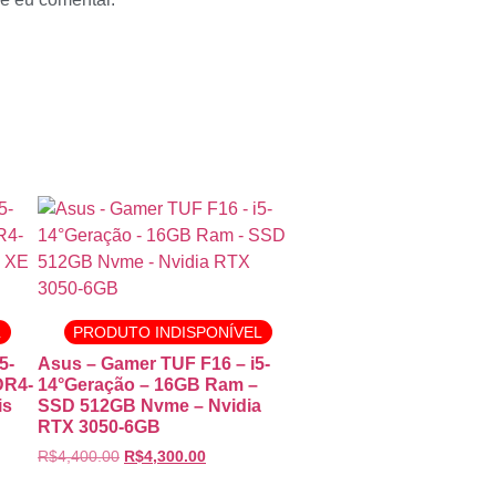
L
PRODUTO INDISPONÍVEL
5-
Asus – Gamer TUF F16 – i5-
DR4-
14°Geração – 16GB Ram –
is
SSD 512GB Nvme – Nvidia
RTX 3050-6GB
R$
4,400.00
R$
4,300.00