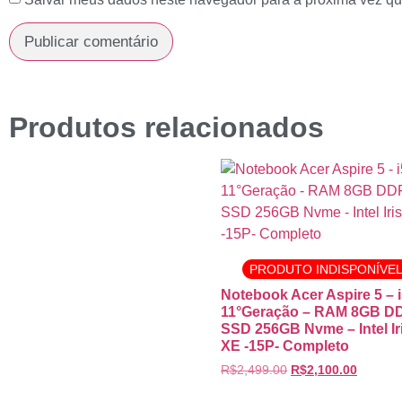
Produtos relacionados
PRODUTO INDISPONÍVE
Notebook Acer Aspire 5 – i
11°Geração – RAM 8GB D
SSD 256GB Nvme – Intel Ir
XE -15P- Completo
R$
2,499.00
R$
2,100.00