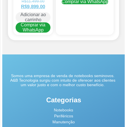
R$
11,499.00
Comprar via WhatsApp
R$
9,899.00
Adicionar ao
carrinho
Comprar via
WhatsApp
Somos uma empresa de venda de notebooks seminovos.
A&B Tecnologia surgiu com intuito de oferecer aos clientes
um valor justo e com o melhor custo benefício.
Categorias
Notebooks
Periféricos
Manutenção