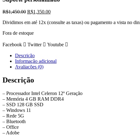
O
O
R$
1,450.00
R$
1,350.00
preço
preço
Dividimos em até 12x (consulte as taxas) ou pagamento a vista no di
original
atual
era:
é:
Fora de estoque
R$1,450.00.
R$1,350.00.
Facebook
Twitter
Youtube
Descrição
Informação adicional
Avaliações (0)
Descrição
– Processador Intel Celeron 12º Geração
– Memória 4 GB RAM DDR4
– SSD 128 GB SSD
– Windows 11
– Rede 5G
– Bluetooth
– Office
– Adobe