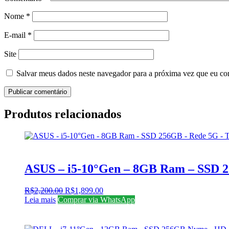
Nome
*
E-mail
*
Site
Salvar meus dados neste navegador para a próxima vez que eu co
Produtos relacionados
ASUS – i5-10°Gen – 8GB Ram – SSD 25
O
O
R$
2,200.00
R$
1,899.00
preço
preço
Leia mais
Comprar via WhatsApp
original
atual
era:
é:
R$2,200.00.
R$1,899.00.