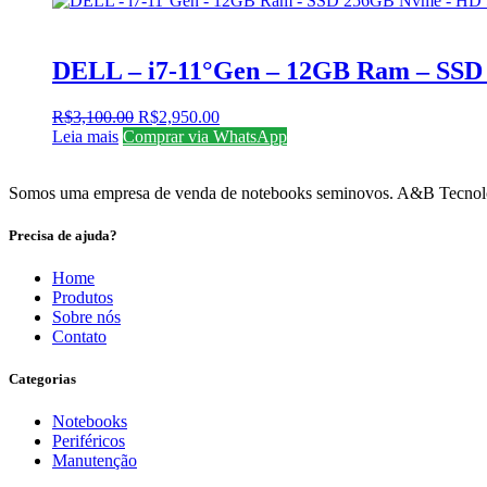
DELL – i7-11°Gen – 12GB Ram – SS
O
O
R$
3,100.00
R$
2,950.00
preço
preço
Leia mais
Comprar via WhatsApp
original
atual
era:
é:
Somos uma empresa de venda de notebooks seminovos. A&B Tecnologia 
R$3,100.00.
R$2,950.00.
Precisa de ajuda?
Home
Produtos
Sobre nós
Contato
Categorias
Notebooks
Periféricos
Manutenção