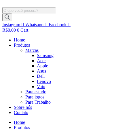
Ir
para
Pesquisar
o
produtos
conteúdo
Instagram
Whatsapp
Facebook
R$
0.00
0
Cart
Home
Produtos
Marcas
Samsung
Acer
Apple
Asus
Dell
Lenovo
Vaio
Para estudo
Para jogos
Para Trabalho
Sobre nós
Contato
Home
Produtos