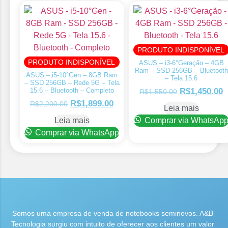
PRODUTO INDISPONÍVEL
PRODUTO INDISPONÍVEL
ASUS – i3-6°Geração – 4GB
Ram – SSD 256GB – Bluetooth
ASUS – i5-10°Gen – 8GB Ram
– Tela 15.6
– SSD 256GB – Rede 5G – Tela
15.6 – Bluetooth – Completo
R$
1,450.00
R$
1,550.00
R$
1,899.00
R$
2,200.00
Leia mais
Leia mais
Comprar via WhatsAp
Comprar via WhatsApp
Somos uma empresa de venda de notebooks seminovos. A&B
Tecnologia surgiu com intuito de oferecer aos clientes um valor