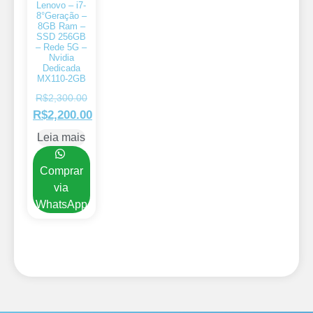
Lenovo – i7-
8°Geração –
8GB Ram –
SSD 256GB
– Rede 5G –
Nvidia
Dedicada
MX110-2GB
R$
2,300.00
R$
2,200.00
Leia mais
Comprar
via
WhatsApp