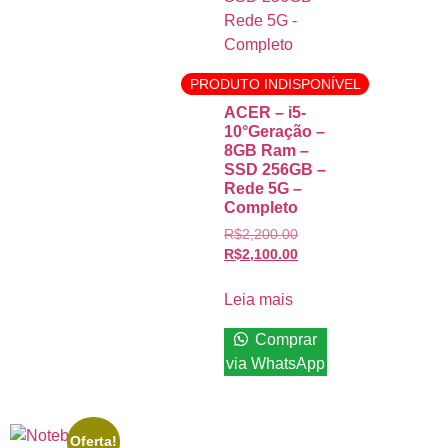
PRODUTO INDISPONÍVEL
ACER – i5-
10°Geração –
8GB Ram –
SSD 256GB –
Rede 5G –
Completo
R$
2,200.00
R$
2,100.00
Leia mais
Comprar
via WhatsApp
Oferta!