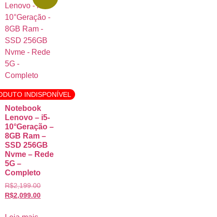
ODUTO INDISPONÍVEL
Notebook
Lenovo – i5-
10°Geração –
8GB Ram –
SSD 256GB
Nvme – Rede
5G –
Completo
R$
2,199.00
R$
2,099.00