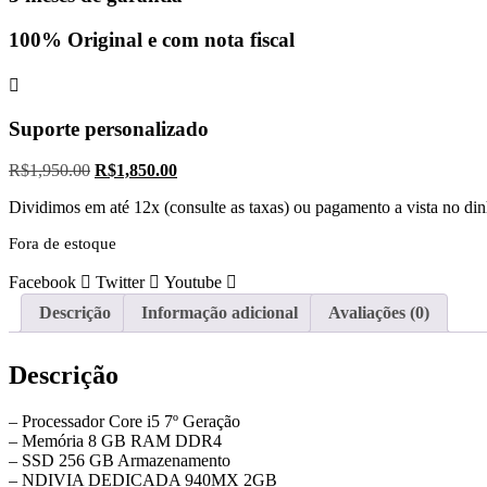
100% Original e com nota fiscal
Suporte personalizado
O
O
R$
1,950.00
R$
1,850.00
preço
preço
Dividimos em até 12x (consulte as taxas) ou pagamento a vista no di
original
atual
era:
é:
Fora de estoque
R$1,950.00.
R$1,850.00.
Facebook
Twitter
Youtube
Descrição
Informação adicional
Avaliações (0)
Descrição
– Processador Core i5 7º Geração
– Memória 8 GB RAM DDR4
– SSD 256 GB Armazenamento
– ⁠NDIVIA DEDICADA 940MX 2GB