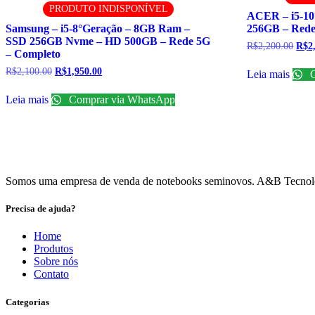
PRODUTO INDISPONÍVEL
ACER – i5-10
Samsung – i5-8°Geração – 8GB Ram –
256GB – Rede
SSD 256GB Nvme – HD 500GB – Rede 5G
O
R$
2,200.00
R$
2
– Completo
preç
origi
O
O
R$
2,100.00
R$
1,950.00
Leia mais
C
era:
preço
preço
R$2,
original
atual
Leia mais
Comprar via WhatsApp
era:
é:
R$2,100.00.
R$1,950.00.
Somos uma empresa de venda de notebooks seminovos. A&B Tecnologia 
Precisa de ajuda?
Home
Produtos
Sobre nós
Contato
Categorias