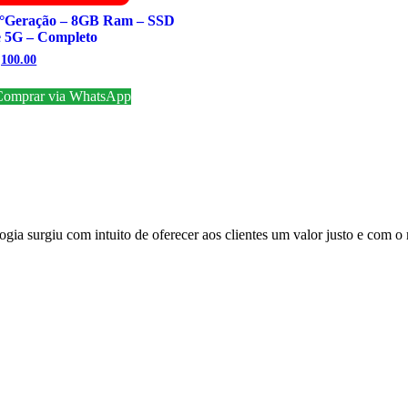
°Geração – 8GB Ram – SSD
 5G – Completo
O
,100.00
o
preço
nal
atual
omprar via WhatsApp
é:
200.00.
R$2,100.00.
surgiu com intuito de oferecer aos clientes um valor justo e com o m