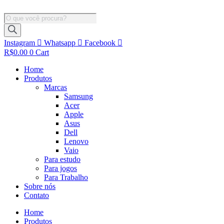
Ir
para
Pesquisar
o
produtos
conteúdo
Instagram
Whatsapp
Facebook
R$
0.00
0
Cart
Home
Produtos
Marcas
Samsung
Acer
Apple
Asus
Dell
Lenovo
Vaio
Para estudo
Para jogos
Para Trabalho
Sobre nós
Contato
Home
Produtos