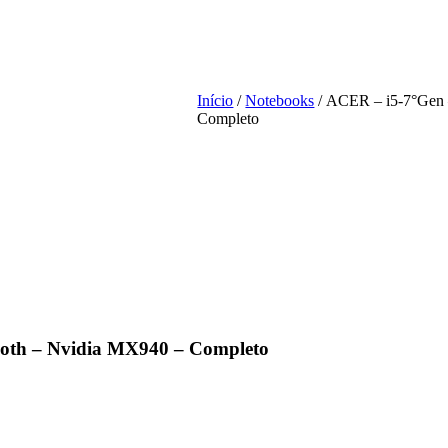
Início
/
Notebooks
/ ACER – i5-7°Gen 
Completo
oth – Nvidia MX940 – Completo