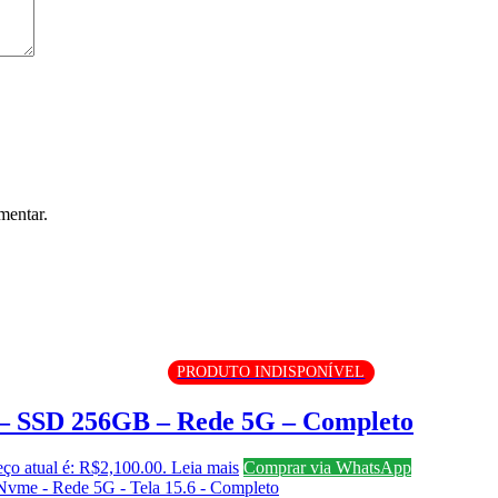
mentar.
PRODUTO INDISPONÍVEL
– SSD 256GB – Rede 5G – Completo
ço atual é: R$2,100.00.
Leia mais
Comprar via WhatsApp