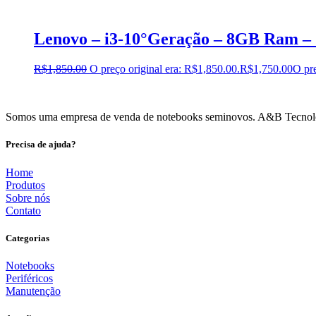
Lenovo – i3-10°Geração – 8GB Ram –
R$
1,850.00
O preço original era: R$1,850.00.
R$
1,750.00
O pre
Somos uma empresa de venda de notebooks seminovos. A&B Tecnologia 
Precisa de ajuda?
Home
Produtos
Sobre nós
Contato
Categorias
Notebooks
Periféricos
Manutenção