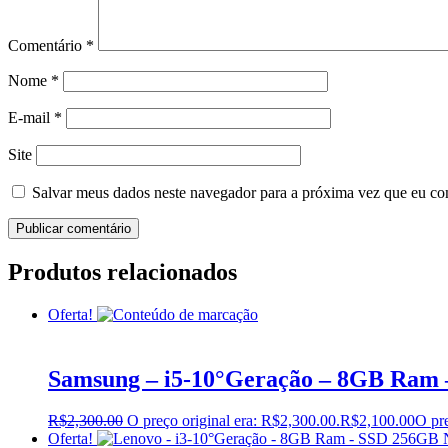
Comentário
*
Nome
*
E-mail
*
Site
Salvar meus dados neste navegador para a próxima vez que eu co
Produtos relacionados
Oferta!
Samsung – i5-10°Geração – 8GB Ram 
R$
2,300.00
O preço original era: R$2,300.00.
R$
2,100.00
O pre
Oferta!