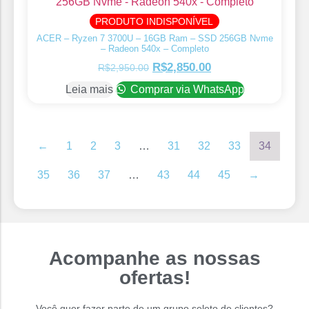
PRODUTO INDISPONÍVEL
ACER – Ryzen 7 3700U – 16GB Ram – SSD 256GB Nvme
– Radeon 540x – Completo
R$
2,850.00
R$
2,950.00
Leia mais
Comprar via WhatsApp
←
1
2
3
…
31
32
33
34
35
36
37
…
43
44
45
→
Acompanhe as nossas
ofertas!
Você quer fazer parte de um grupo seleto de clientes?