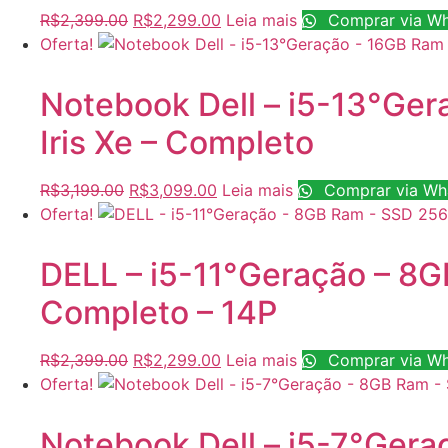
O
O
R$
2,399.00
R$
2,299.00
Leia mais
Comprar via W
preço
preço
Oferta!
original
atual
era:
é:
Notebook Dell – i5-13°Ger
R$2,399.00.
R$2,299.00.
Iris Xe – Completo
O
O
R$
3,199.00
R$
3,099.00
Leia mais
Comprar via Wh
preço
preço
Oferta!
original
atual
era:
é:
DELL – i5-11°Geração – 8
R$3,199.00.
R$3,099.00.
Completo – 14P
O
O
R$
2,399.00
R$
2,299.00
Leia mais
Comprar via W
preço
preço
Oferta!
original
atual
era:
é:
Notebook Dell – i5-7°Ger