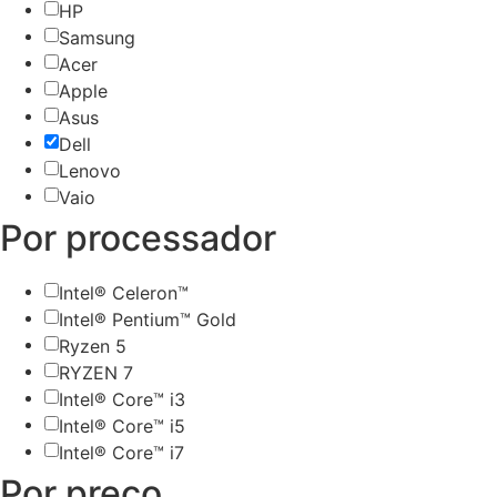
HP
Samsung
Acer
Apple
Asus
Dell
Lenovo
Vaio
Por processador
Intel® Celeron™
Intel® Pentium™ Gold
Ryzen 5
RYZEN 7
Intel® Core™ i3
Intel® Core™ i5
Intel® Core™ i7
Por preço