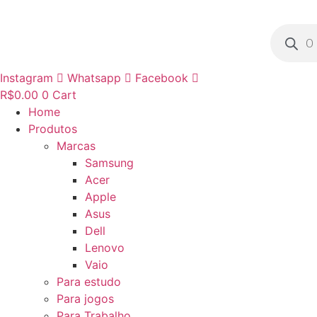
Ir
para
Pesquisa
produto
o
conteúdo
Instagram
Whatsapp
Facebook
R$
0.00
0
Cart
Home
Produtos
Marcas
Samsung
Acer
Apple
Asus
Dell
Lenovo
Vaio
Para estudo
Para jogos
Para Trabalho