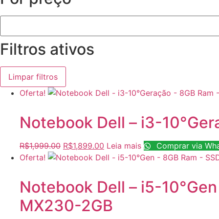
Filtros ativos
Limpar filtros
Oferta!
Notebook Dell – i3-10°Ge
O
O
R$
1,999.00
R$
1,899.00
Leia mais
Comprar via Wh
preço
preço
Oferta!
original
atual
era:
é:
Notebook Dell – i5-10°Ge
R$1,999.00.
R$1,899.00.
MX230-2GB