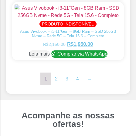
PRODUTO INDISPONÍVEL
Asus Vivobook – i3-11°Gen – 8GB Ram – SSD 256GB
Nvme – Rede 5G – Tela 15.6 – Completo
R$
1,950.00
R$
2,150.00
Leia mais
Comprar via WhatsApp
1
2
3
4
→
Acompanhe as nossas
ofertas!