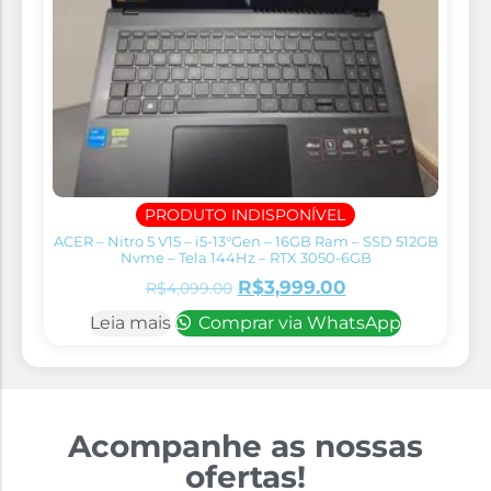
PRODUTO INDISPONÍVEL
ACER – Nitro 5 V15 – i5-13°Gen – 16GB Ram – SSD 512GB
Nvme – Tela 144Hz – RTX 3050-6GB
R$
3,999.00
R$
4,099.00
Leia mais
Comprar via WhatsApp
Acompanhe as nossas
ofertas!