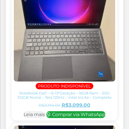
PRODUTO INDISPONÍVEL
Notebook Dell – i5-13°Geração – 16GB Ram – SSD
512GB Nvme – Tela 120Hz – Intel Iris Xe – Completo
R$
3,099.00
R$
3,199.00
Leia mais
Comprar via WhatsApp