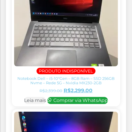
PRODUTO INDISPONÍVEL
Notebook Dell – i5-10°Gen – 8GB Ram – SSD 256GB
Nvme – Rede 5G – Nvidia MX230-2GB
R$
2,299.00
R$
2,399.00
Leia mais
Comprar via WhatsApp