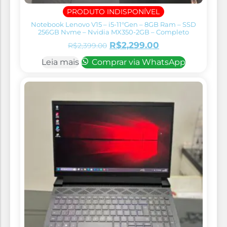
PRODUTO INDISPONÍVEL
Notebook Lenovo V15 – i5-11°Gen – 8GB Ram – SSD
256GB Nvme – Nvidia MX350-2GB – Completo
R$
2,299.00
R$
2,399.00
Leia mais
Comprar via WhatsApp