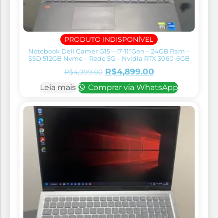
PRODUTO INDISPONÍVEL
Notebook Dell Gamer G15 – i7-11°Gen – 24GB Ram –
SSD 512GB Nvme – Rede 5G – Nvidia RTX 3060-6GB
R$
4,899.00
R$
4,999.00
Leia mais
Comprar via WhatsApp