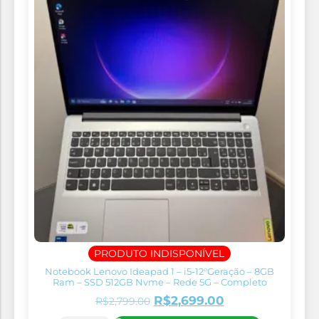
PRODUTO INDISPONÍVEL
Notebook Lenovo Ideapad 1 – i5-12°Geração – 8GB
Ram – SSD 512GB Nvme – Rede 5G – Completo
R$
2,699.00
R$
2,799.00