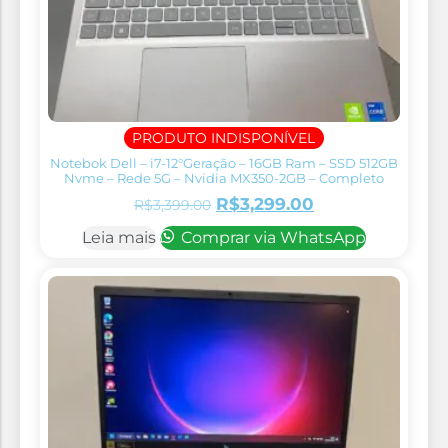
PRODUTO INDISPONÍVEL
Notebok Dell – i7-12°Geração – 16GB Ram – SSD 512GB
Nvme – Rede 5G – Nvidia MX350-2GB – Completo
R$
3,299.00
R$
3,399.00
Leia mais
Comprar via WhatsApp