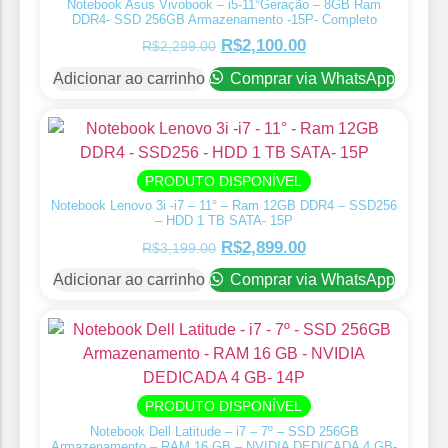
Notebook Asus Vivobook – i5-11°Geração – 8GB Ram
DDR4- SSD 256GB Armazenamento -15P- Completo
R$
2,100.00
R$
2,299.00
Adicionar ao carrinho
Comprar via WhatsApp
PRODUTO DISPONÍVEL
Notebook Lenovo 3i -i7 – 11° – Ram 12GB DDR4 – SSD256
– HDD 1 TB SATA- 15P
R$
2,899.00
R$
3,199.00
Adicionar ao carrinho
Comprar via WhatsApp
PRODUTO DISPONÍVEL
Notebook Dell Latitude – i7 – 7º – SSD 256GB
Armazenamento – RAM 16 GB – NVIDIA DEDICADA 4 GB-