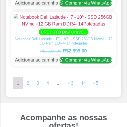
Adicionar ao carrinho
Comprar via WhatsApp
PRODUTO DISPONÍVEL
Notebook Dell Latitude – i7 – 10º – SSD 256GB NVme – 12
GB Ram DDR4- 14Polegadas
R$
2,899.00
R$
3,199.00
Adicionar ao carrinho
Comprar via WhatsApp
1
2
3
4
…
43
44
45
→
Acompanhe as nossas
ofertas!