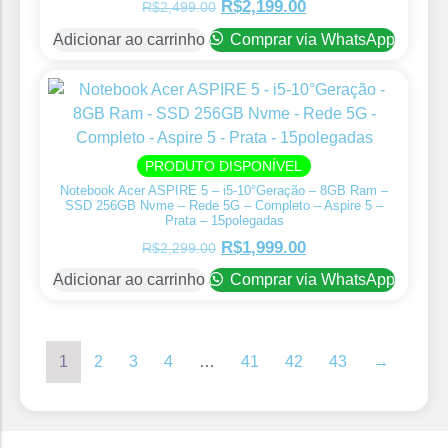
R$
2,199.00
R$
2,499.00
Adicionar ao carrinho
Comprar via WhatsApp
PRODUTO DISPONÍVEL
Notebook Acer ASPIRE 5 – i5-10°Geração – 8GB Ram –
SSD 256GB Nvme – Rede 5G – Completo – Aspire 5 –
Prata – 15polegadas
R$
1,999.00
R$
2,299.00
Adicionar ao carrinho
Comprar via WhatsApp
1
2
3
4
…
41
42
43
→