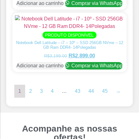
Adicionar ao carrinho
Comprar via WhatsApp
PRODUTO DISPONÍVEL
Notebook Dell Latitude – i7 – 10º – SSD 256GB NVme – 12
GB Ram DDR4- 14Polegadas
R$
2,899.00
R$
3,199.00
Adicionar ao carrinho
Comprar via WhatsApp
1
2
3
4
…
43
44
45
→
Acompanhe as nossas
ofertas!