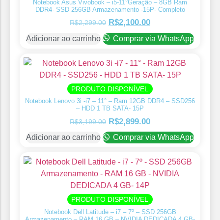
Notebook Asus Vivobook – i5-11°Geração – 8GB Ram
DDR4- SSD 256GB Armazenamento -15P- Completo
R$
2,100.00
R$
2,299.00
Adicionar ao carrinho
Comprar via WhatsApp
PRODUTO DISPONÍVEL
Notebook Lenovo 3i -i7 – 11° – Ram 12GB DDR4 – SSD256
– HDD 1 TB SATA- 15P
R$
2,899.00
R$
3,199.00
Adicionar ao carrinho
Comprar via WhatsApp
PRODUTO DISPONÍVEL
Notebook Dell Latitude – i7 – 7º – SSD 256GB
Armazenamento – RAM 16 GB – NVIDIA DEDICADA 4 GB-