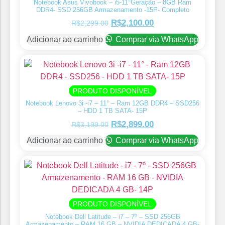
Notebook Asus Vivobook – i5-11°Geração – 8GB Ram
DDR4- SSD 256GB Armazenamento -15P- Completo
R$
2,100.00
R$
2,299.00
Adicionar ao carrinho
Comprar via WhatsApp
PRODUTO DISPONÍVEL
Notebook Lenovo 3i -i7 – 11° – Ram 12GB DDR4 – SSD256
– HDD 1 TB SATA- 15P
R$
2,899.00
R$
3,199.00
Adicionar ao carrinho
Comprar via WhatsApp
PRODUTO DISPONÍVEL
Notebook Dell Latitude – i7 – 7º – SSD 256GB
Armazenamento – RAM 16 GB – NVIDIA DEDICADA 4 GB-