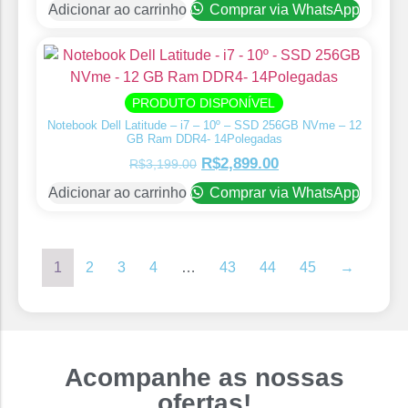
Adicionar ao carrinho
Comprar via WhatsApp
PRODUTO DISPONÍVEL
Notebook Dell Latitude – i7 – 10º – SSD 256GB NVme – 12
GB Ram DDR4- 14Polegadas
R$
2,899.00
R$
3,199.00
Adicionar ao carrinho
Comprar via WhatsApp
1
2
3
4
…
43
44
45
→
Acompanhe as nossas
ofertas!